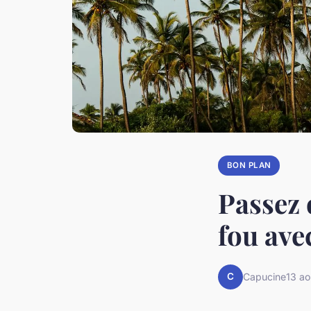
BON PLAN
Passez 
fou ave
C
Capucine
13 a