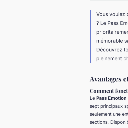
Vous voulez d
? Le Pass Emo
prioritaireme
mémorable san
Découvrez tou
pleinement 
Avantages e
Comment foncti
Le
Pass Emotion
sept principaux s
seulement une ent
sections. Disponib