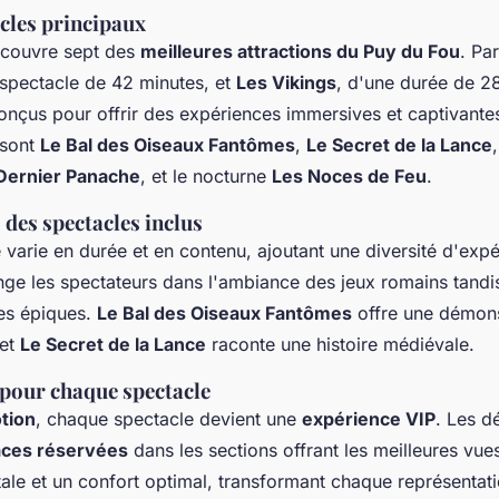
acles principaux
couvre sept des
meilleures attractions du Puy du Fou
. Pa
 spectacle de 42 minutes, et
Les Vikings
, d'une durée de 2
onçus pour offrir des expériences immersives et captivante
 sont
Le Bal des Oiseaux Fantômes
,
Le Secret de la Lance
Dernier Panache
, et le nocturne
Les Noces de Feu
.
 des spectacles inclus
varie en durée et en contenu, ajoutant une diversité d'exp
ge les spectateurs dans l'ambiance des jeux romains tand
les épiques.
Le Bal des Oiseaux Fantômes
offre une démons
 et
Le Secret de la Lance
raconte une histoire médiévale.
 pour chaque spectacle
tion
, chaque spectacle devient une
expérience VIP
. Les d
aces réservées
dans les sections offrant les meilleures vues
ale et un confort optimal, transformant chaque représenta