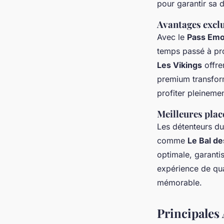
pour garantir sa d
Avantages exclus
Avec le
Pass Emo
temps passé à pro
Les Vikings
offre
premium transform
profiter pleineme
Meilleures plac
Les détenteurs d
comme
Le Bal d
optimale, garanti
expérience de qu
mémorable.
Principales