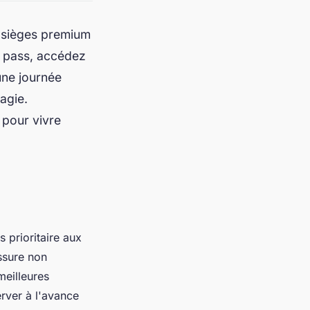
s sièges premium
ce pass, accédez
une journée
agie.
 pour vivre
 prioritaire aux
ssure non
meilleures
erver à l'avance