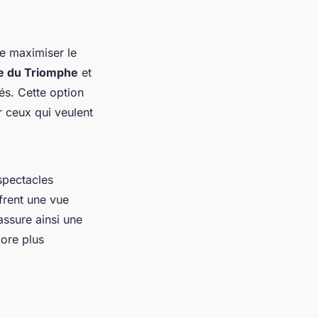
 de maximiser le
e du Triomphe
et
és. Cette option
 ceux qui veulent
spectacles
frent une vue
assure ainsi une
ore plus
n