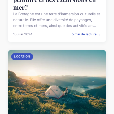
mer?
La Bretagne est une terre d'immersion culturelle et
naturelle. Elle offre une diversité de paysages,
entre terres et mers, ainsi que des activités art...
10 juin 2024
5 min de lecture →
LOCATION