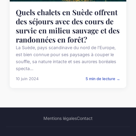
Quels chalets en Suède offrent
des séjours avec des cours de
survie en milieu sauvage et des
randonnées en forêt?
La Suède, pays scandinave du nord de l'Europe,
est bien connue pour ses paysages à couper le
souffle, sa nature intacte et ses aurores boréales
specta...
10 juin 2024
5 min de lecture →
Mentions légales
Contact