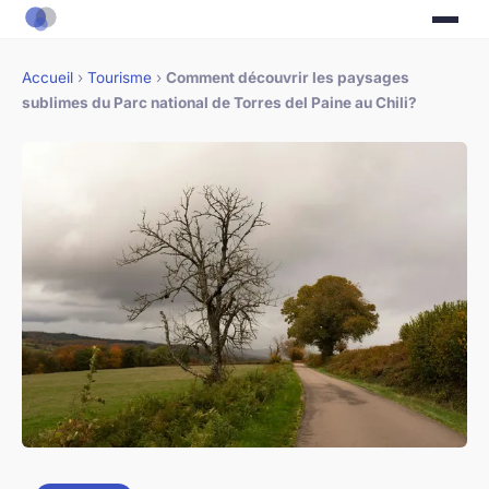
Accueil
›
Tourisme
›
Comment découvrir les paysages
sublimes du Parc national de Torres del Paine au Chili?