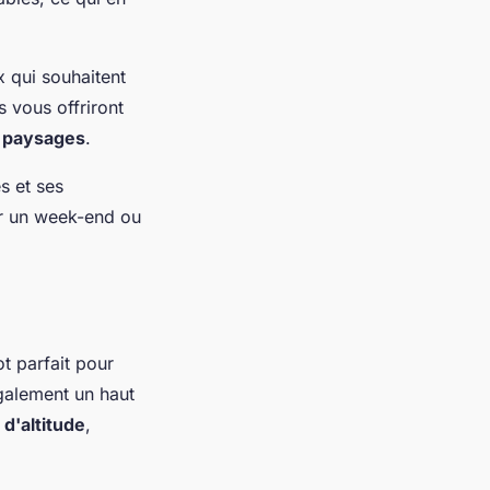
 qui souhaitent
s vous offriront
s
paysages
.
s et ses
r un week-end ou
ot parfait pour
également un haut
d'altitude
,