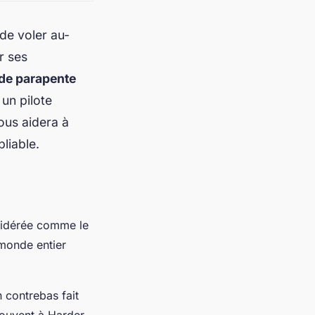
de voler au-
r ses
 de parapente
un pilote
ous aidera à
liable.
nsidérée comme le
monde entier
n contrebas fait
rouvent à Harder