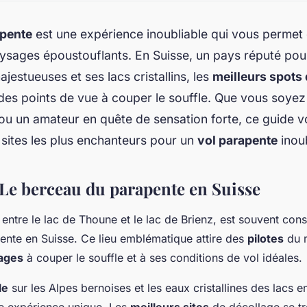
apente
est une expérience inoubliable qui vous permet 
ysages époustouflants. En Suisse, un pays réputé pou
estueuses et ses lacs cristallins, les
meilleurs spots
des points de vue à couper le souffle. Que vous soyez 
u un amateur en quête de sensation forte, ce guide v
 sites les plus enchanteurs pour un
vol parapente
inoub
: Le berceau du parapente en Suisse
e entre le lac de Thoune et le lac de Brienz, est souvent co
nte en Suisse. Ce lieu emblématique attire des
pilotes
du 
ages
à couper le souffle et à ses conditions de vol idéales.
le
sur les Alpes bernoises et les eaux cristallines des lacs e
 expérience unique. Les
meilleurs sites
de décollage se t