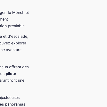
ger, le Mönch et
ement
ion préalable.
 et d'escalade,
ouvez explorer
 une aventure
acun offrant des
z un
pilote
rantiront une
ajestueuses
 les panoramas