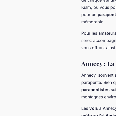
Kulm, où vous po
pour un
parapen
mémorable.
Pour les amateurs
serez accompagné
vous offrant ainsi
Annecy : La 
Annecy, souvent a
parapente. Bien q
parapentistes
sui
montagnes enviro
Les
vols
à Annecy
mètres d'altitud