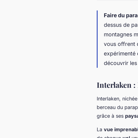
Faire du par
dessus de pa
montagnes maj
vous offrent 
expérimenté o
découvrir les
Interlaken 
Interlaken, niché
berceau du parape
grâce à ses
pays
La
vue imprenab
de chaque
vol
une