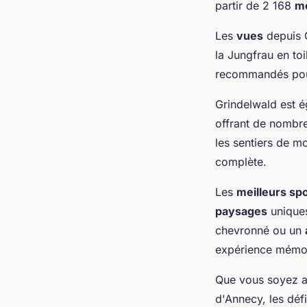
partir de 2 168
mè
Les
vues
depuis G
la Jungfrau en to
recommandés pour 
Grindelwald est 
offrant de nombre
les sentiers de m
complète.
Les
meilleurs sp
paysages
uniques
chevronné ou un
expérience mémo
Que vous soyez at
d'Annecy, les déf