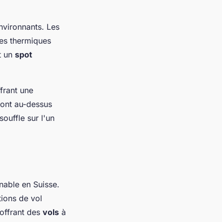
nvironnants. Les
des thermiques
t un
spot
frant une
ront au-dessus
ouffle sur l'un
nable en Suisse.
tions de vol
 offrant des
vols
à