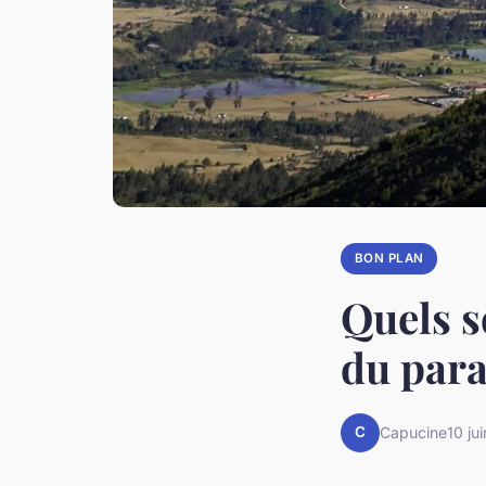
BON PLAN
Quels s
du para
C
Capucine
10 ju