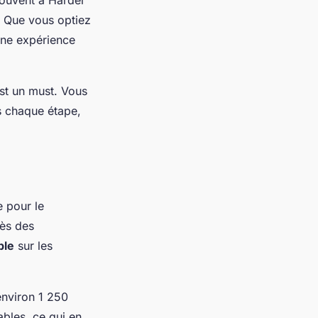
. Que vous optiez
une expérience
est un must. Vous
s chaque étape,
e pour le
rès des
ble
sur les
environ 1 250
ables, ce qui en