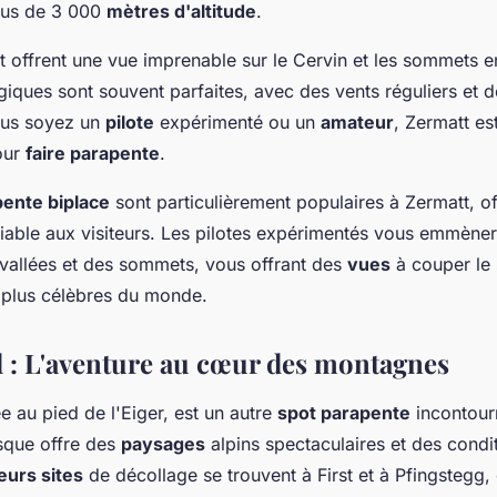
plus de 3 000
mètres d'altitude
.
t offrent une vue imprenable sur le Cervin et les sommets e
giques sont souvent parfaites, avec des vents réguliers et 
ous soyez un
pilote
expérimenté ou un
amateur
, Zermatt es
our
faire parapente
.
pente biplace
sont particulièrement populaires à Zermatt, of
iable aux visiteurs. Les pilotes expérimentés vous emmène
 vallées et des sommets, vous offrant des
vues
à couper le s
 plus célèbres du monde.
 : L'aventure au cœur des montagnes
e au pied de l'Eiger, est un autre
spot parapente
incontour
esque offre des
paysages
alpins spectaculaires et des condi
eurs sites
de décollage se trouvent à First et à Pfingstegg,