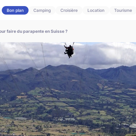
Bon plan
Camping
Croisière
Location
Tourisme
our faire du parapente en Suisse ?