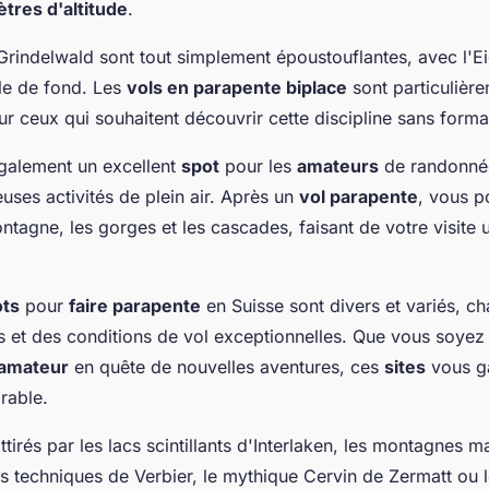
tres d'altitude
.
rindelwald sont tout simplement époustouflantes, avec l'Ei
ile de fond. Les
vols en parapente biplace
sont particulièr
ceux qui souhaitent découvrir cette discipline sans format
également un excellent
spot
pour les
amateurs
de randonnée
uses activités de plein air. Après un
vol parapente
, vous p
ontagne, les gorges et les cascades, faisant de votre visite
ots
pour
faire parapente
en Suisse sont divers et variés, ch
 et des conditions de vol exceptionnelles. Que vous soye
amateur
en quête de nouvelles aventures, ces
sites
vous ga
rable.
tirés par les lacs scintillants d'Interlaken, les montagnes m
is techniques de Verbier, le mythique Cervin de Zermatt ou