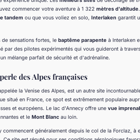
uvez commencer votre aventure à 1 322
mètres d'altitude
te tandem
ou que vous voliez en solo,
Interlaken
garantit 
 de sensations fortes, le
baptême parapente
à Interlaken 
 par des pilotes expérimentés qui vous guideront à traver
 un mélange parfait de sécurité et d'adrénaline.
perle des Alpes françaises
ppelée la Venise des Alpes, est un autre site incontournabl
ue situé en France, ce spot est extrêmement populaire aup
sses et européens. Le lac d'Annecy offre une
vue imprena
nnantes et le
Mont Blanc
au loin.
 commencent généralement depuis le col de la Forclaz, à 
e
. Ce site est réputé pour ses conditions aérologiques favor